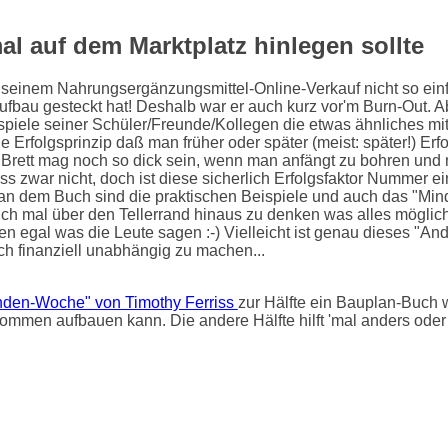
l auf dem Marktplatz hinlegen sollte
it seinem Nahrungsergänzungsmittel-Online-Verkauf nicht so e
Aufbau gesteckt hat! Deshalb war er auch kurz vor'm Burn-Out. A
iele seiner Schüler/Freunde/Kollegen die etwas ähnliches mit
Erfolgsprinzip daß man früher oder später (meist: später!) Er
s Brett mag noch so dick sein, wenn man anfängt zu bohren und n
iss zwar nicht, doch ist diese sicherlich Erfolgsfaktor Nummer
ll an dem Buch sind die praktischen Beispiele und auch das "Mind
uch mal über den Tellerrand hinaus zu denken was alles möglich 
en egal was die Leute sagen :-) Vielleicht ist genau dieses "A
h finanziell unabhängig zu machen...
nden-Woche" von Timothy Ferriss
zur Hälfte ein Bauplan-Buch w
mmen aufbauen kann. Die andere Hälfte hilft 'mal anders oder 