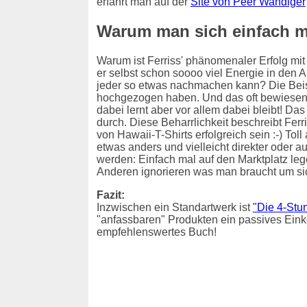
erfährt man auf der
Site von Peer Wandiger
Warum man sich einfach ma
Warum ist Ferriss' phänomenaler Erfolg m
er selbst schon soooo viel Energie in den 
jeder so etwas nachmachen kann? Die Beisp
hochgezogen haben. Und das oft bewiesene 
dabei lernt aber vor allem dabei bleibt! Da
durch. Diese Beharrlichkeit beschreibt Ferr
von Hawaii-T-Shirts erfolgreich sein :-) To
etwas anders und vielleicht direkter oder a
werden: Einfach mal auf den Marktplatz leg
Anderen ignorieren was man braucht um sic
Fazit:
Inzwischen ein Standartwerk ist
"Die 4-Stu
"anfassbaren" Produkten ein passives Einko
empfehlenswertes Buch!