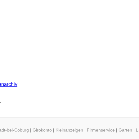
enarchiv
r
adt-bei-Coburg
|
Girokonto
|
Kleinanzeigen
|
Firmenservice
|
Garten
|
L