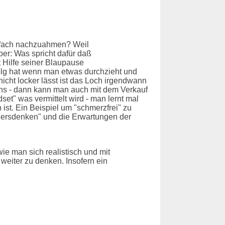
infach nachzuahmen? Weil
ber: Was spricht dafür daß
 Hilfe seiner Blaupause
folg hat wenn man etwas durchzieht und
icht locker lässt ist das Loch irgendwann
 eins - dann kann man auch mit dem Verkauf
set" was vermittelt wird - man lernt mal
ist. Ein Beispiel um "schmerzfrei" zu
ndersdenken" und die Erwartungen der
ie man sich realistisch und mit
weiter zu denken. Insofern ein