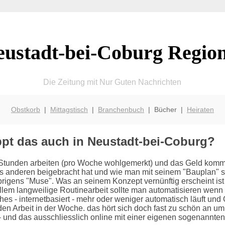
eustadt-bei-Coburg Region
Die Zeitung mit Nur Guten Nachrichten
Obstkorb
|
Mittagstisch
|
Branchenbuch
| Bücher |
Heiraten
pt das auch in Neustadt-bei-Coburg?
 Stunden arbeiten (pro Woche wohlgemerkt) und das Geld kommt 
es anderen beigebracht hat und wie man mit seinem "Bauplan" si
igens "Muse". Was an seinem Konzept vernünftig erscheint ist 
em langweilige Routinearbeit sollte man automatisieren wenn n
s - internetbasiert - mehr oder weniger automatisch läuft und 
en Arbeit in der Woche. das hört sich doch fast zu schön an um 
und das ausschliesslich online mit einer eigenen sogenannten