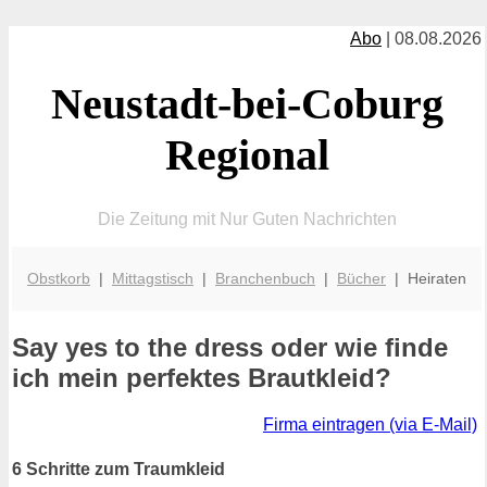
Abo
| 08.08.2026
Neustadt-bei-Coburg
Regional
Die Zeitung mit Nur Guten Nachrichten
Obstkorb
|
Mittagstisch
|
Branchenbuch
|
Bücher
| Heiraten
Say yes to the dress oder wie finde
ich mein perfektes Brautkleid?
Firma eintragen (via E-Mail)
6 Schritte zum Traumkleid